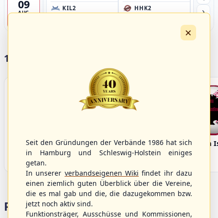
09
›
KIL2
HHK2
HH
AUG
Förde Ballpark (Kilia-Sportplätze), Kiel
Ballpark Langenhorst, Hamburg
Ballpark 
4
×
17 Vereine im S/HBV
Seit den Gründungen der Verbände 1986 hat sich
Bargenstedt
Elmshorn Alligators
Fehmarn I
Beavers
in Hamburg und Schleswig-Holstein einiges
getan.
In unserer
verbandseigenen Wiki
findet ihr dazu
einen ziemlich guten Überblick über die Vereine,
die es mal gab und die, die dazugekommen bzw.
Portalbereiche
jetzt noch aktiv sind.
Funktionsträger, Ausschüsse und Kommissionen,