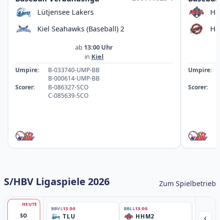
Lütjensee Lakers
Ha
Kiel Seahawks (Baseball) 2
Ha
ab
13:00 Uhr
in
Kiel
Umpire:
B-033740-UMP-BB
Umpire:
B-000614-UMP-BB
Scorer:
B-086327-SCO
Scorer:
C-085639-SCO
S/HBV Ligaspiele 2026
Zum Spielbetrieb
HEUTE
BBVL
13:00
BBLL
13:00
BBLL
15:30
‹
SO
TLU
HHM2
HH