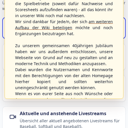
Übersicht der Verbandsbereiche – wählen Sie einen Einstieg für
die Spielbetriebe (soweit dafür Nachweise und
weiterführende Informationen.
Scoresheets aufzufinden waren) - all das könnt ihr
in unserer Wiki noch mal nachlesen.
Wir sind dankbar für Jede/n, der sich
am weiteren
S/HBV-Shop
Aufbau der Wiki beteiligen
möchte und noch
Der Onlineshop des S/HBV
Ergänzungen beizutragen hat.
Zu unserem gemeinsamen 40jährigen Jubiläum
Unser Sport
haben wir uns außerdem entschlossen, unsere
Webseite von Grund auf neu zu gestalten und an
Grundlagen und Hintergründe zu Baseball, Softball
moderne Technik und Methodiken anzupassen.
und Baseball5.
Dabei wurden die Nutzernamen und Kennworte
mit den Berechtigungen von der alten Homepage
hierher kopiert und sollten weiterhin
Berichte und Neuigkeiten
uneingeschränkt genutzt werden können.
Aktuelle Meldungen, Berichte und Nachrichten aus
Wenn es von eurer Seite aus noch Wünsche oder
dem S/HBV, Deutschland und der Welt.
Anregungen geben sollte, könnt ihr uns diese
gerne an die Verbandsadresse
info@shbvnet.de
schicken.
Aktuelle und anstehende Livestreams
Übersicht aller aktuell angebotenen Livestreams für
Baseball, Softball und Baseball5.