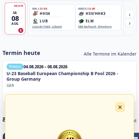
HEUTE
BBLL
13:00
BBBZL
13:00
BBBZL
13:
‹
SA
HHS4
HSV/HHK3
HD
08
›
LUB
ELM
GB
AUG
Lizards Field, Lübeck
EBE-Ballpark, Elmshorn
Sportplatz
8
Termin heute
Alle Termine im Kalender
04.08.2026 – 08.08.2026
WBSC
U-23 Baseball European Championship B Pool 2026 -
Group Germany
GER
×
8 Livestreams heute
Livestream Übersicht