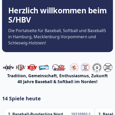
Herzlich willkommen beim
S/HBV
Die Portalseite für Baseball, Softball und Baseball5
in Hamburg, Mecklenburg-Vorpommern und
Schleswig-Holstein!
Tradition, Gemeinschaft, Enthusiasmus, Zukunft
40 Jahre Baseball & Softball im Norden!
14 Spiele heute
10210902-1
2. Baseball-Bundesliga Nord
2. Baseb