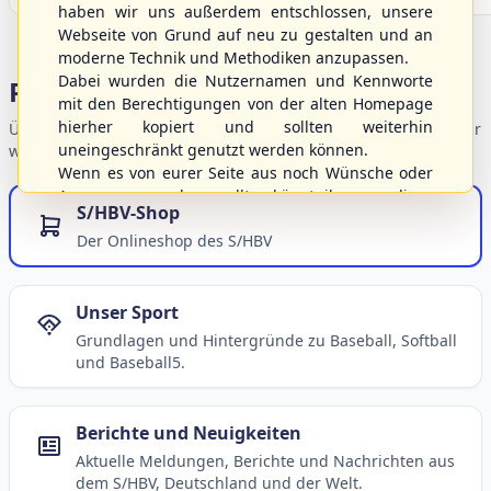
haben wir uns außerdem entschlossen, unsere
Webseite von Grund auf neu zu gestalten und an
moderne Technik und Methodiken anzupassen.
Dabei wurden die Nutzernamen und Kennworte
Portalbereiche
mit den Berechtigungen von der alten Homepage
hierher kopiert und sollten weiterhin
Übersicht der Verbandsbereiche – wählen Sie einen Einstieg für
uneingeschränkt genutzt werden können.
weiterführende Informationen.
Wenn es von eurer Seite aus noch Wünsche oder
Anregungen geben sollte, könnt ihr uns diese
S/HBV-Shop
gerne an die Verbandsadresse
info@shbvnet.de
Der Onlineshop des S/HBV
schicken.
Unser Sport
Grundlagen und Hintergründe zu Baseball, Softball
und Baseball5.
Berichte und Neuigkeiten
Aktuelle Meldungen, Berichte und Nachrichten aus
dem S/HBV, Deutschland und der Welt.