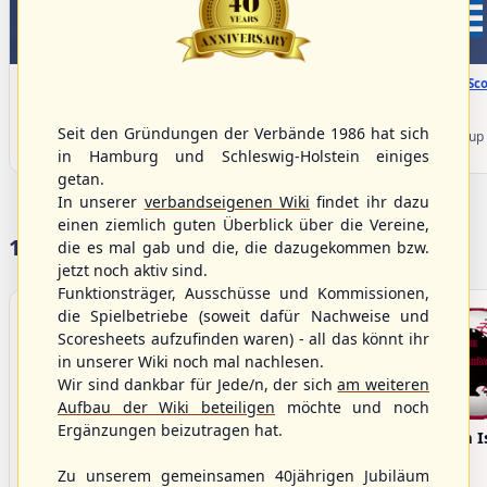
WBSC Europe
WBSC Europe
08:00 Uhr
(€)
08:00 Uhr
(€)
Box-Score
Box-Sco
Denmark vs. Lithuania
Türkiye vs. Greece
U-23 Baseball European
U-23 Baseball European
Seit den Gründungen der Verbände 1986 hat sich
Championship B Pool 2026 - Group
Championship B Pool 2026 - Group
Germany
Spain
in Hamburg und Schleswig-Holstein einiges
getan.
In unserer
verbandseigenen Wiki
findet ihr dazu
einen ziemlich guten Überblick über die Vereine,
17 Vereine im S/HBV
die es mal gab und die, die dazugekommen bzw.
jetzt noch aktiv sind.
Funktionsträger, Ausschüsse und Kommissionen,
die Spielbetriebe (soweit dafür Nachweise und
Scoresheets aufzufinden waren) - all das könnt ihr
in unserer Wiki noch mal nachlesen.
Wir sind dankbar für Jede/n, der sich
am weiteren
Aufbau der Wiki beteiligen
möchte und noch
Ergänzungen beizutragen hat.
Bargenstedt
Elmshorn Alligators
Fehmarn I
Beavers
Zu unserem gemeinsamen 40jährigen Jubiläum