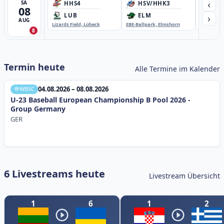
‹
SA
HHS4
HSV/HHK3
HD
08
›
LUB
ELM
GB
AUG
Lizards Field, Lübeck
EBE-Ballpark, Elmshorn
Sportplatz
8
Termin heute
Alle Termine im Kalender
04.08.2026 – 08.08.2026
WBSC
U-23 Baseball European Championship B Pool 2026 -
Group Germany
GER
6 Livestreams heute
Livestream Übersicht
1
6
1
2