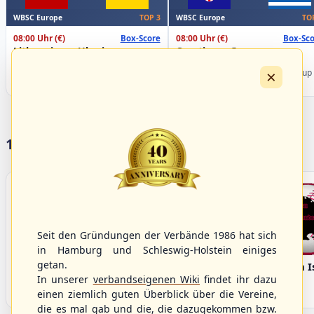
WBSC Europe
WBSC Europe
TOP 3
TO
08:00 Uhr
(€)
08:00 Uhr
(€)
Box-Score
Box-Sco
Lithuania vs. Ukraine
Croatia vs. Greece
U-23 Baseball European
U-23 Baseball European
×
Championship B Pool 2026 - Group
Championship B Pool 2026 - Group
Germany
Spain
17 Vereine im S/HBV
Seit den Gründungen der Verbände 1986 hat sich
in Hamburg und Schleswig-Holstein einiges
getan.
Bargenstedt
Elmshorn Alligators
Fehmarn I
Beavers
In unserer
verbandseigenen Wiki
findet ihr dazu
einen ziemlich guten Überblick über die Vereine,
die es mal gab und die, die dazugekommen bzw.