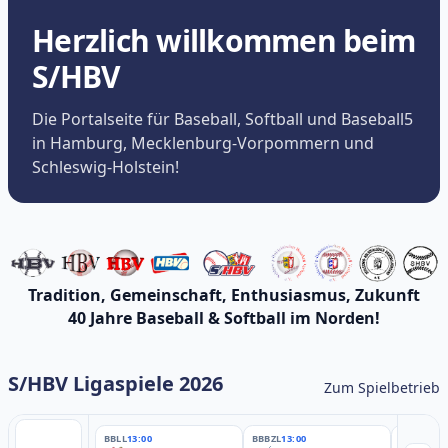
Herzlich willkommen beim
S/HBV
Die Portalseite für Baseball, Softball und Baseball5
in Hamburg, Mecklenburg-Vorpommern und
Schleswig-Holstein!
Tradition, Gemeinschaft, Enthusiasmus, Zukunft
40 Jahre Baseball & Softball im Norden!
S/HBV Ligaspiele 2026
Zum Spielbetrieb
BBLL
13:00
BBBZL
13:00
BBBZL
13: