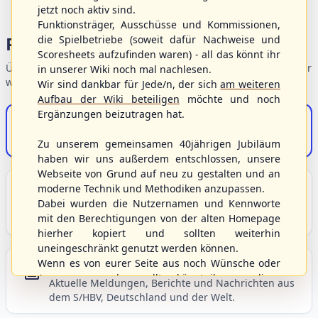
jetzt noch aktiv sind.
Funktionsträger, Ausschüsse und Kommissionen,
Portalbereiche
die Spielbetriebe (soweit dafür Nachweise und
Scoresheets aufzufinden waren) - all das könnt ihr
Übersicht der Verbandsbereiche – wählen Sie einen Einstieg für
in unserer Wiki noch mal nachlesen.
weiterführende Informationen.
Wir sind dankbar für Jede/n, der sich
am weiteren
Aufbau der Wiki beteiligen
möchte und noch
Ergänzungen beizutragen hat.
S/HBV-Shop
Der Onlineshop des S/HBV
Zu unserem gemeinsamen 40jährigen Jubiläum
haben wir uns außerdem entschlossen, unsere
Webseite von Grund auf neu zu gestalten und an
Unser Sport
moderne Technik und Methodiken anzupassen.
Dabei wurden die Nutzernamen und Kennworte
Grundlagen und Hintergründe zu Baseball, Softball
mit den Berechtigungen von der alten Homepage
und Baseball5.
hierher kopiert und sollten weiterhin
uneingeschränkt genutzt werden können.
Wenn es von eurer Seite aus noch Wünsche oder
Berichte und Neuigkeiten
Anregungen geben sollte, könnt ihr uns diese
Aktuelle Meldungen, Berichte und Nachrichten aus
gerne an die Verbandsadresse
info@shbvnet.de
dem S/HBV, Deutschland und der Welt.
schicken.