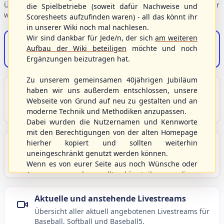
Übersicht der Verbandsbereiche – wählen Sie einen Einstieg für
die Spielbetriebe (soweit dafür Nachweise und
weiterführende Informationen.
Scoresheets aufzufinden waren) - all das könnt ihr
in unserer Wiki noch mal nachlesen.
Wir sind dankbar für Jede/n, der sich
am weiteren
S/HBV-Shop
Aufbau der Wiki beteiligen
möchte und noch
Der Onlineshop des S/HBV
Ergänzungen beizutragen hat.
Zu unserem gemeinsamen 40jährigen Jubiläum
Unser Sport
haben wir uns außerdem entschlossen, unsere
Webseite von Grund auf neu zu gestalten und an
Grundlagen und Hintergründe zu Baseball, Softball
moderne Technik und Methodiken anzupassen.
und Baseball5.
Dabei wurden die Nutzernamen und Kennworte
mit den Berechtigungen von der alten Homepage
hierher kopiert und sollten weiterhin
Berichte und Neuigkeiten
uneingeschränkt genutzt werden können.
Aktuelle Meldungen, Berichte und Nachrichten aus
Wenn es von eurer Seite aus noch Wünsche oder
dem S/HBV, Deutschland und der Welt.
Anregungen geben sollte, könnt ihr uns diese
gerne an die Verbandsadresse
info@shbvnet.de
schicken.
Aktuelle und anstehende Livestreams
Übersicht aller aktuell angebotenen Livestreams für
Baseball, Softball und Baseball5.