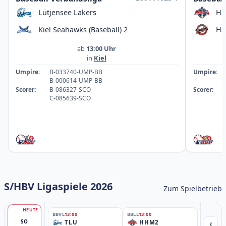
Lütjensee Lakers
Ha
Kiel Seahawks (Baseball) 2
Ha
ab
13:00 Uhr
in
Kiel
Umpire:
B-033740-UMP-BB
Umpire:
B-000614-UMP-BB
Scorer:
B-086327-SCO
Scorer:
C-085639-SCO
S/HBV Ligaspiele 2026
Zum Spielbetrieb
HEUTE
BBVL
13:00
BBLL
13:00
BBLL
15:30
‹
SO
TLU
HHM2
HH