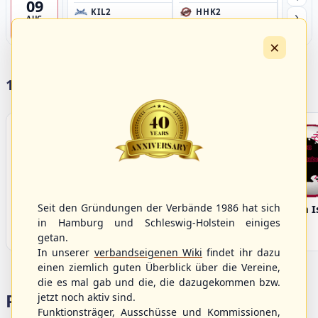
09
›
KIL2
HHK2
HH
AUG
Förde Ballpark (Kilia-Sportplätze), Kiel
Ballpark Langenhorst, Hamburg
Ballpark 
4
×
17 Vereine im S/HBV
Seit den Gründungen der Verbände 1986 hat sich
Bargenstedt
Elmshorn Alligators
Fehmarn I
Beavers
in Hamburg und Schleswig-Holstein einiges
getan.
In unserer
verbandseigenen Wiki
findet ihr dazu
einen ziemlich guten Überblick über die Vereine,
die es mal gab und die, die dazugekommen bzw.
Portalbereiche
jetzt noch aktiv sind.
Funktionsträger, Ausschüsse und Kommissionen,