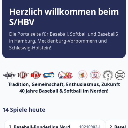
Herzlich willkommen beim
S/HBV
Die Portalseite für Baseball, Softball und Baseball5
in Hamburg, Mecklenburg-Vorpommern und
Schleswig-Holstein!
Tradition, Gemeinschaft, Enthusiasmus, Zukunft
40 Jahre Baseball & Softball im Norden!
14 Spiele heute
10210902-1
2. Baseball-Bundesliga Nord
2. Baseb