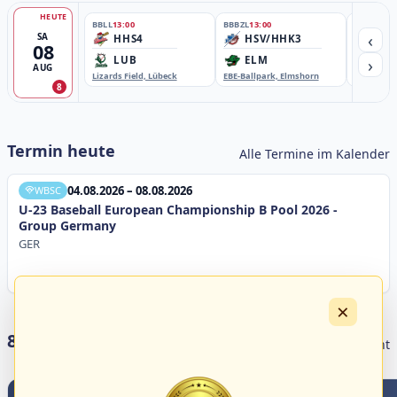
HEUTE
BBLL
13:00
BBBZL
13:00
BBBZL
13:
‹
SA
HHS4
HSV/HHK3
HD
08
›
LUB
ELM
GB
AUG
Lizards Field, Lübeck
EBE-Ballpark, Elmshorn
Sportplatz
8
Termin heute
Alle Termine im Kalender
04.08.2026 – 08.08.2026
WBSC
U-23 Baseball European Championship B Pool 2026 -
Group Germany
GER
×
8 Livestreams heute
Livestream Übersicht
3
0
2
5