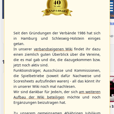
WBSC Europe
WBSC Europe
TOP 6
BOTTOM
08:00 Uhr
(€)
08:00 Uhr
(€)
Box-Score
Box-Sco
Denmark vs. Lithuania
Türkiye vs. Greece
U-23 Baseball European
U-23 Baseball European
Seit den Gründungen der Verbände 1986 hat sich
Championship B Pool 2026 - Group
Championship B Pool 2026 - Group
in Hamburg und Schleswig-Holstein einiges
Germany
Spain
getan.
In unserer
verbandseigenen Wiki
findet ihr dazu
einen ziemlich guten Überblick über die Vereine,
die es mal gab und die, die dazugekommen bzw.
17 Vereine im S/HBV
jetzt noch aktiv sind.
Funktionsträger, Ausschüsse und Kommissionen,
die Spielbetriebe (soweit dafür Nachweise und
Scoresheets aufzufinden waren) - all das könnt ihr
in unserer Wiki noch mal nachlesen.
Wir sind dankbar für Jede/n, der sich
am weiteren
Aufbau der Wiki beteiligen
möchte und noch
Ergänzungen beizutragen hat.
Bargenstedt
Elmshorn Alligators
Fehmarn I
Beavers
Zu unserem gemeinsamen 40jährigen Jubiläum