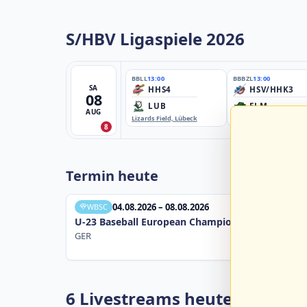
S/HBV Ligaspiele 2026
BBLL
13:00
BBBZL
13:00
SA
HHS4
HSV/HHK3
08
LUB
ELM
AUG
Lizards Field, Lübeck
EBE-Ballpark, Elmshorn
8
Termin heute
04.08.2026 – 08.08.2026
WBSC
U-23 Baseball European Championship B Pool 20
GER
6 Livestreams heute