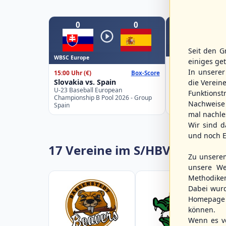
0
0
Seit den G
WBSC Europe
WBSC Europe
einiges ge
16:00 Uhr
(€)
In unsere
15:00 Uhr
(€)
Box-Score
Belgium vs. Ge
Slovakia vs. Spain
die Verein
U-23 Baseball Eur
U-23 Baseball European
Championship B Po
Funktions
Championship B Pool 2026 - Group
Germany
Nachweise 
Spain
mal nachle
Wir sind d
und noch E
17 Vereine im S/HBV
Zu unsere
unsere We
Methodike
Dabei wur
Homepage 
können.
Wenn es vo