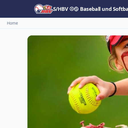
S/HBV ⚾🥎 Baseball und Softb
Home