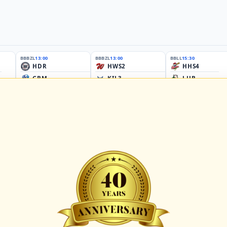
BBBZL
13:00
BBBZL
13:00
BBLL
15:30
HDR
HWS2
HHS4
GBM
KIL3
LUB
Sportplatz Am Elisenhain, Greifswald-Eldena
Förde Ballpark (Kilia-Sportplätze), Kiel
Lizards Field, Lübeck
26 - Group Germany