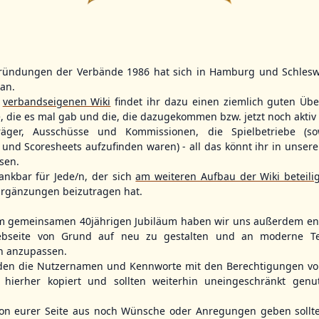
2
11
2
ründungen der Verbände 1986 hat sich in Hamburg und Schlesw
WBSC Europe
WBSC Europe
BOTTOM 7
tan.
Box-Score
r
verbandseigenen Wiki
findet ihr dazu einen ziemlich guten Übe
12:00 Uhr
(€)
11:30 Uhr
(€)
Box-Score
rmany
Poland vs. Sweden
Switzerland v
e, die es mal gab und die, die dazugekommen bzw. jetzt noch aktiv 
opean
ol 2026 - Group
U-23 Baseball European
U-23 Baseball E
träger, Ausschüsse und Kommissionen, die Spielbetriebe (so
Championship B Pool 2026 - Group
Championship B 
und Scoresheets aufzufinden waren) - all das könnt ihr in unsere
Germany
Spain
sen.
ankbar für Jede/n, der sich
am weiteren Aufbau der Wiki beteili
rgänzungen beizutragen hat.
m gemeinsamen 40jährigen Jubiläum haben wir uns außerdem ent
bseite von Grund auf neu zu gestalten und an moderne T
n anzupassen.
den die Nutzernamen und Kennworte mit den Berechtigungen von
hierher kopiert und sollten weiterhin uneingeschränkt genu
n eurer Seite aus noch Wünsche oder Anregungen geben sollte