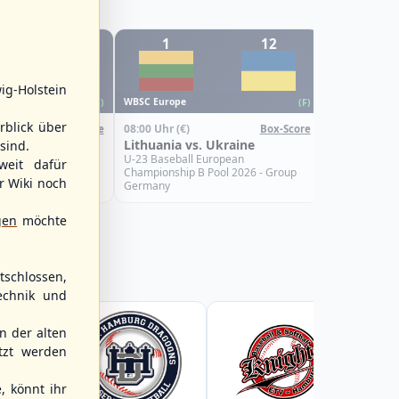
12
1
12
6
WBSC Europe
ig-Holstein
08:00 Uhr
(€)
WBSC Europe
(F)
(F)
Croatia vs.
rblick über
08:00 Uhr
(€)
Box-Score
Box-Score
U-23 Basebal
s. Israel
Lithuania vs. Ukraine
sind.
Championship
Spain
uropean
U-23 Baseball European
weit dafür
Pool 2026 - Group
Championship B Pool 2026 - Group
r Wiki noch
Germany
gen
möchte
schlossen,
echnik und
 der alten
tzt werden
, könnt ihr