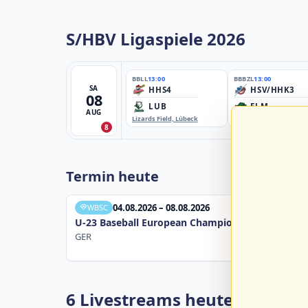
S/HBV Ligaspiele 2026
BBLL
13:00
BBBZL
13:00
SA
HHS4
HSV/HHK3
08
LUB
ELM
AUG
Lizards Field, Lübeck
EBE-Ballpark, Elmshorn
8
Termin heute
04.08.2026 – 08.08.2026
WBSC
U-23 Baseball European Championship B Pool 20
GER
6 Livestreams heute