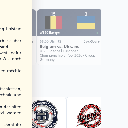
1
15
3
0
WBSC Europe
ig-Holstein
08:00 Uhr
(€)
WBSC Europe
(F)
(F)
Croatia vs.
rblick über
08:00 Uhr
(€)
Box-Score
Box-Score
U-23 Basebal
Türkiye
Belgium vs. Ukraine
sind.
Championship
Spain
uropean
U-23 Baseball European
weit dafür
Pool 2026 - Group
Championship B Pool 2026 - Group
r Wiki noch
Germany
gen
möchte
schlossen,
echnik und
 der alten
tzt werden
, könnt ihr