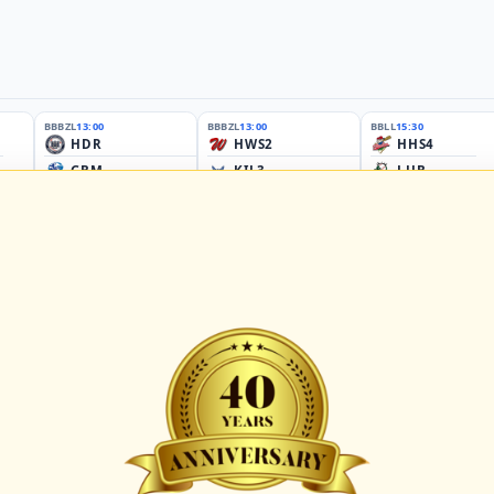
BBBZL
13:00
BBBZL
13:00
BBLL
15:30
HDR
HWS2
HHS4
GBM
KIL3
LUB
Sportplatz Am Elisenhain, Greifswald-Eldena
Förde Ballpark (Kilia-Sportplätze), Kiel
Lizards Field, Lübeck
26 - Group Germany