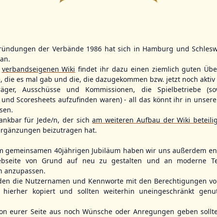
11
ründungen der Verbände 1986 hat sich in Hamburg und Schlesw
WBSC Europe
WBSC Europe
tan.
16:00 Uhr
(€)
Box-Score
Box-Score
r
verbandseigenen Wiki
findet ihr dazu einen ziemlich guten Übe
11:30 Uhr
(€)
n
Poland vs. Lithuania
Slovakia vs. 
e, die es mal gab und die, die dazugekommen bzw. jetzt noch aktiv 
opean
U-23 Baseball European
ol 2026 - Group
Championship B Pool 2026 - Group
U-23 Baseball E
träger, Ausschüsse und Kommissionen, die Spielbetriebe (so
Germany
Championship B 
und Scoresheets aufzufinden waren) - all das könnt ihr in unsere
Spain
sen.
ankbar für Jede/n, der sich
am weiteren Aufbau der Wiki beteili
rgänzungen beizutragen hat.
m gemeinsamen 40jährigen Jubiläum haben wir uns außerdem ent
bseite von Grund auf neu zu gestalten und an moderne T
n anzupassen.
den die Nutzernamen und Kennworte mit den Berechtigungen von
hierher kopiert und sollten weiterhin uneingeschränkt genu
n eurer Seite aus noch Wünsche oder Anregungen geben sollte