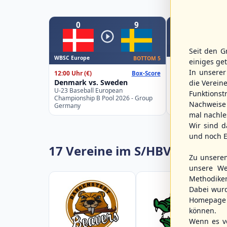
0
9
Seit den G
WBSC Europe
WBSC Europe
BOTTOM 5
einiges ge
15:00 Uhr
(€)
In unsere
12:00 Uhr
(€)
Box-Score
Greece vs. Spai
Denmark vs. Sweden
die Verein
U-23 Baseball Eur
U-23 Baseball European
Championship B Po
Funktions
Championship B Pool 2026 - Group
Spain
Nachweise 
Germany
mal nachle
Wir sind d
und noch E
17 Vereine im S/HBV
Zu unsere
unsere We
Methodike
Dabei wur
Homepage 
können.
Wenn es vo