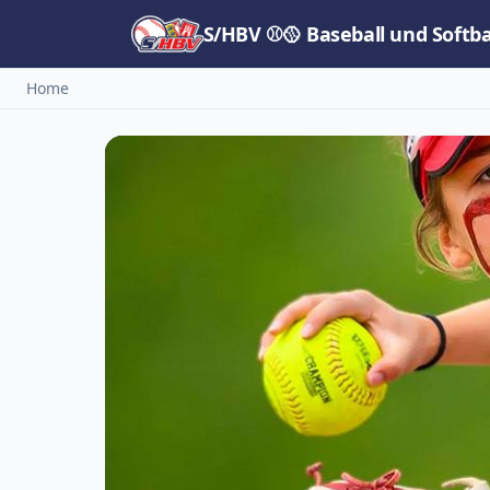
S/HBV ⚾🥎 Baseball und Softb
Home