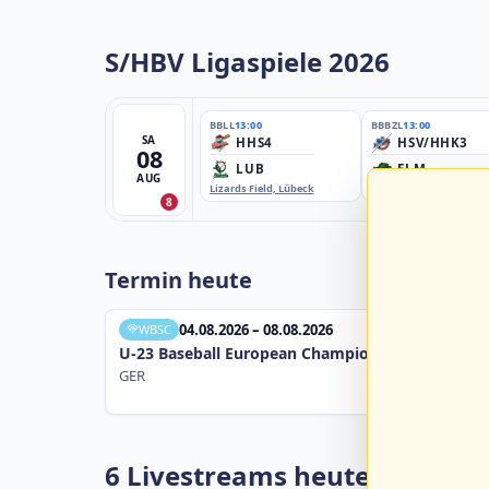
S/HBV Ligaspiele 2026
BBLL
13:00
BBBZL
13:00
SA
HHS4
HSV/HHK3
08
LUB
ELM
AUG
Lizards Field, Lübeck
EBE-Ballpark, Elmshorn
8
Termin heute
04.08.2026 – 08.08.2026
WBSC
U-23 Baseball European Championship B Pool 20
GER
6 Livestreams heute