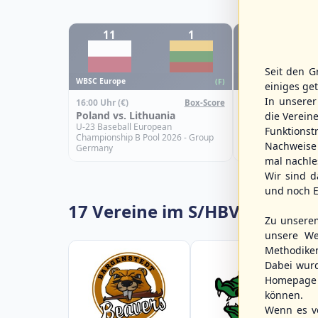
11
1
13
Seit den G
WBSC Europe
WBSC Europe
(F)
einiges ge
In unsere
16:00 Uhr
(€)
15:00 Uhr
(€)
Box-Score
Poland vs. Lithuania
Greece vs. Spai
die Verein
U-23 Baseball European
U-23 Baseball Eur
Funktions
Championship B Pool 2026 - Group
Championship B Po
Nachweise 
Germany
Spain
mal nachle
Wir sind d
und noch E
17 Vereine im S/HBV
Zu unsere
unsere We
Methodike
Dabei wur
Homepage 
können.
Wenn es vo