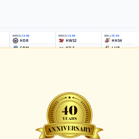
BBBZL
13:00
BBBZL
13:00
BBLL
15:30
HDR
HWS2
HHS4
GBM
KIL3
LUB
Sportplatz Am Elisenhain, Greifswald-Eldena
Förde Ballpark (Kilia-Sportplätze), Kiel
Lizards Field, Lübeck
26 - Group Germany