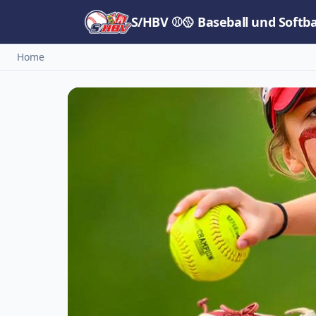
S/HBV ⚾🥎 Baseball und Softb
Home