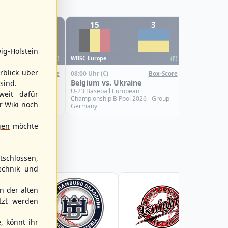
1
15
3
0
WBSC Europe
ig-Holstein
08:00 Uhr
(€)
WBSC Europe
(F)
(F)
Croatia vs.
rblick über
08:00 Uhr
(€)
Box-Score
Box-Score
U-23 Basebal
Türkiye
Belgium vs. Ukraine
sind.
Championship
Spain
uropean
U-23 Baseball European
weit dafür
Pool 2026 - Group
Championship B Pool 2026 - Group
r Wiki noch
Germany
gen
möchte
schlossen,
echnik und
 der alten
tzt werden
, könnt ihr