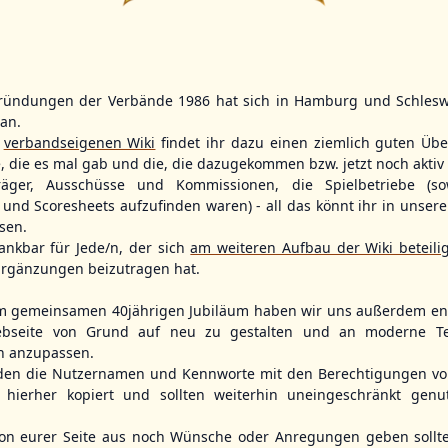
14
2
9
11
ründungen der Verbände 1986 hat sich in Hamburg und Schlesw
WBSC Europe
WBSC Europe
(F)
(F)
tan.
r
verbandseigenen Wiki
findet ihr dazu einen ziemlich guten Übe
12:00 Uhr
(€)
11:30 Uhr
(€)
Box-Score
Box-Score
n
Denmark vs. Sweden
Slovakia vs. 
e, die es mal gab und die, die dazugekommen bzw. jetzt noch aktiv 
opean
U-23 Baseball European
U-23 Baseball E
träger, Ausschüsse und Kommissionen, die Spielbetriebe (so
ol 2026 - Group
Championship B Pool 2026 - Group
Championship B 
und Scoresheets aufzufinden waren) - all das könnt ihr in unsere
Germany
Spain
sen.
ankbar für Jede/n, der sich
am weiteren Aufbau der Wiki beteili
rgänzungen beizutragen hat.
m gemeinsamen 40jährigen Jubiläum haben wir uns außerdem ent
bseite von Grund auf neu zu gestalten und an moderne T
n anzupassen.
den die Nutzernamen und Kennworte mit den Berechtigungen von
hierher kopiert und sollten weiterhin uneingeschränkt genu
n eurer Seite aus noch Wünsche oder Anregungen geben sollte