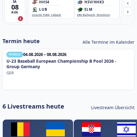
‹
SA
HHS4
HSV/HHK3
HD
08
›
LUB
ELM
GB
AUG
Lizards Field, Lübeck
EBE-Ballpark, Elmshorn
Sportplatz
8
Termin heute
Alle Termine im Kalender
04.08.2026 – 08.08.2026
WBSC
U-23 Baseball European Championship B Pool 2026 -
Group Germany
GER
6 Livestreams heute
Livestream Übersicht