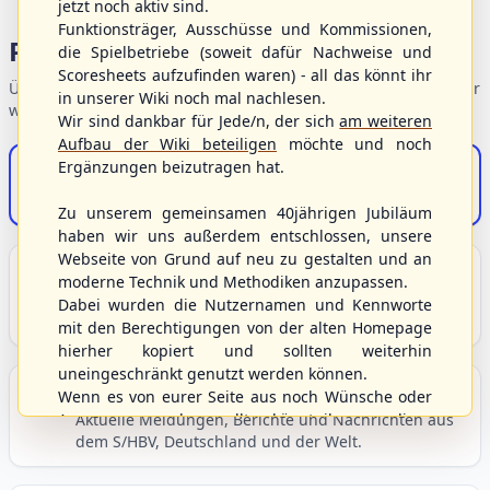
jetzt noch aktiv sind.
Funktionsträger, Ausschüsse und Kommissionen,
Portalbereiche
die Spielbetriebe (soweit dafür Nachweise und
Scoresheets aufzufinden waren) - all das könnt ihr
Übersicht der Verbandsbereiche – wählen Sie einen Einstieg für
in unserer Wiki noch mal nachlesen.
weiterführende Informationen.
Wir sind dankbar für Jede/n, der sich
am weiteren
Aufbau der Wiki beteiligen
möchte und noch
Ergänzungen beizutragen hat.
S/HBV-Shop
Der Onlineshop des S/HBV
Zu unserem gemeinsamen 40jährigen Jubiläum
haben wir uns außerdem entschlossen, unsere
Webseite von Grund auf neu zu gestalten und an
Unser Sport
moderne Technik und Methodiken anzupassen.
Grundlagen und Hintergründe zu Baseball, Softball
Dabei wurden die Nutzernamen und Kennworte
und Baseball5.
mit den Berechtigungen von der alten Homepage
hierher kopiert und sollten weiterhin
uneingeschränkt genutzt werden können.
Berichte und Neuigkeiten
Wenn es von eurer Seite aus noch Wünsche oder
Anregungen geben sollte, könnt ihr uns diese
Aktuelle Meldungen, Berichte und Nachrichten aus
dem S/HBV, Deutschland und der Welt.
gerne an die Verbandsadresse
info@shbvnet.de
schicken.