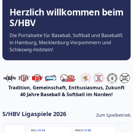
Herzlich willkommen beim
S/HBV
Die Portalseite für Baseball, Softball und Baseball5
in Hamburg, Mecklenburg-Vorpommern und
Schleswig-Holstein!
Tradition, Gemeinschaft, Enthusiasmus, Zukunft
40 Jahre Baseball & Softball im Norden!
S/HBV Ligaspiele 2026
Zum Spielbetrieb
BBLL
13:00
BBBZL
13:00
BBBZL
13: