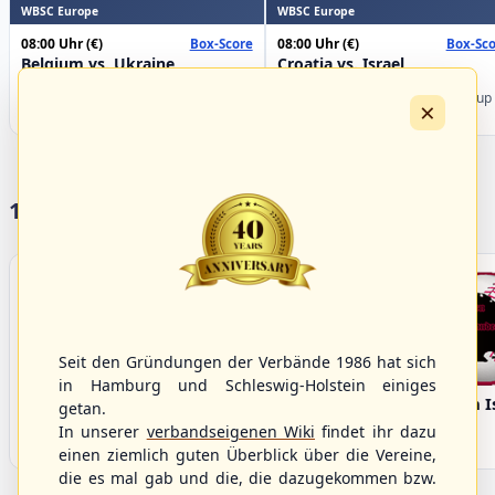
WBSC Europe
WBSC Europe
08:00 Uhr
(€)
08:00 Uhr
(€)
Box-Score
Box-Sco
Belgium vs. Ukraine
Croatia vs. Israel
U-23 Baseball European
U-23 Baseball European
Championship B Pool 2026 - Group
Championship B Pool 2026 - Group
×
Germany
Spain
17 Vereine im S/HBV
Seit den Gründungen der Verbände 1986 hat sich
in Hamburg und Schleswig-Holstein einiges
Bargenstedt
Elmshorn Alligators
Fehmarn I
getan.
Beavers
In unserer
verbandseigenen Wiki
findet ihr dazu
einen ziemlich guten Überblick über die Vereine,
die es mal gab und die, die dazugekommen bzw.