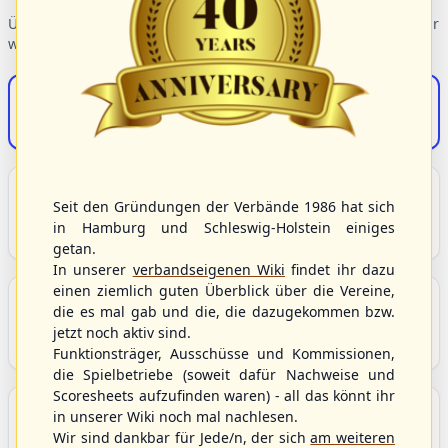
Übersicht der Verbandsbereiche – wählen Sie einen Einstieg für
weiterführende Informationen.
S/HBV-Shop
Der Onlineshop des S/HBV
Unser Sport
Seit den Gründungen der Verbände 1986 hat sich
Grundlagen und Hintergründe zu Baseball, Softball
in Hamburg und Schleswig-Holstein einiges
und Baseball5.
getan.
In unserer
verbandseigenen Wiki
findet ihr dazu
einen ziemlich guten Überblick über die Vereine,
Berichte und Neuigkeiten
die es mal gab und die, die dazugekommen bzw.
Aktuelle Meldungen, Berichte und Nachrichten aus
jetzt noch aktiv sind.
dem S/HBV, Deutschland und der Welt.
Funktionsträger, Ausschüsse und Kommissionen,
die Spielbetriebe (soweit dafür Nachweise und
Scoresheets aufzufinden waren) - all das könnt ihr
Aktuelle und anstehende Livestreams
in unserer Wiki noch mal nachlesen.
Übersicht aller aktuell angebotenen Livestreams für
Wir sind dankbar für Jede/n, der sich
am weiteren