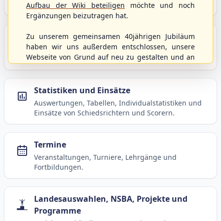
Baseball, Softball und Baseball5.
Aufbau der Wiki beteiligen
möchte und noch
Ergänzungen beizutragen hat.
Spielbetrieb
Zu unserem gemeinsamen 40jährigen Jubiläum
haben wir uns außerdem entschlossen, unsere
Ligen, Spielpläne, Statistiken und Informationen
Webseite von Grund auf neu zu gestalten und an
zum laufenden Spielbetrieb.
moderne Technik und Methodiken anzupassen.
Dabei wurden die Nutzernamen und Kennworte
mit den Berechtigungen von der alten Homepage
Statistiken und Einsätze
hierher kopiert und sollten weiterhin
Auswertungen, Tabellen, Individualstatistiken und
uneingeschränkt genutzt werden können.
Einsätze von Schiedsrichtern und Scorern.
Wenn es von eurer Seite aus noch Wünsche oder
Anregungen geben sollte, könnt ihr uns diese
gerne an die Verbandsadresse
info@shbvnet.de
Termine
schicken.
Veranstaltungen, Turniere, Lehrgänge und
Fortbildungen.
Landesauswahlen, NSBA, Projekte und
Programme