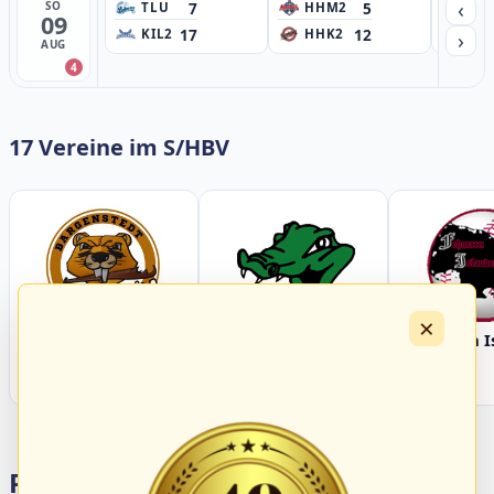
‹
7
5
SO
TLU
HHM2
HH
09
17
12
›
KIL2
HHK2
HH
AUG
4
17 Vereine im S/HBV
×
Bargenstedt
Elmshorn Alligators
Fehmarn I
Beavers
Portalbereiche